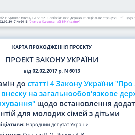
а облік єдиного внеску на загальнообов'язкове державне соціальне страхування" щодо 
02.02.2017
№ 6013
(Статус:
Одержаний ВР України)
КАРТА ПРОХОДЖЕННЯ ПРОЕКТУ
ПРОЕКТ ЗАКОНУ УКРАЇНИ
від 02.02.2017 р. N 6013
змін до
статті 4 Закону України "Про 
 внеску на загальнообов'язкове де
ахування"
щодо встановлення дода
нтій для молодих сімей з дітьми
ніціативи:
Народний депутат України
ціативи:
Сольвар Р. М., Яценко А. В.