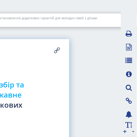
встановлення додаткових гарантій для молодих сімей з дітьми
збір та
ржавне
ткових
-
+