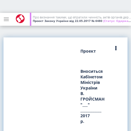
Про визнання такими, що втратили чинність, актів органів державної влади і управління Української РСР та Постанови Верховної Ради України від 12 вересня 1991 року N 1545-XII "Про порядок тимчасової дії на території України окремих актів законодавства Союзу РСР" та такими, що не застосовуються на території України, актів органів державної влади і управління Союзу РСР
Проект Закону України
від 22.05.2017
№ 6480
(Статус:
Одержаний ВР України)
Проект
Вноситься
Кабінетом
Міністрів
України
В.
ГРОЙСМАН
"___"
____________
2017
р.