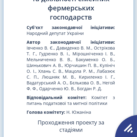
фермерських
господарств
Суб'єкт законодавчої ініціативи:
Народний депутат України
Автор законодавчої ініціативи:
Івченко В. Є., Давиденко В. М., Острікова
Т. Г., Гудзенко В. І., Мірошніченко І. В.,
Мельниченко В. В., Бакуменко О. Б.,
Шинькович А. В., Юрчишин П. В., Кулініч
О. І., Хлань С. В., Мацола Р. М., Лабазюк
С. П., Люшняк М. В., Кириленко І. Г.,
Вадатурський А. О., Бєлькова О. В., Негой
Ф. Ф., Одарченко Ю. В., Богдан Р. Д.
Відповідальний комітет:
Комітет з
питань податкової та митної політики
Голова комітету:
Н. Южаніна
Проходження проекту за
стадіями