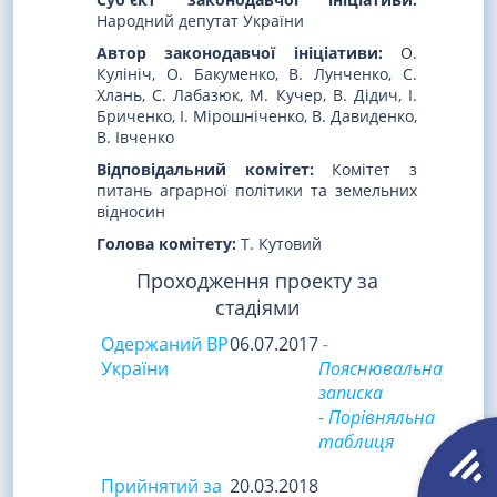
Народний депутат України
Автор законодавчої ініціативи:
О.
Кулініч, О. Бакуменко, В. Лунченко, С.
Хлань, С. Лабазюк, М. Кучер, В. Дідич, І.
Бриченко, І. Мірошніченко, В. Давиденко,
В. Івченко
Відповідальний комітет:
Комітет з
питань аграрної політики та земельних
відносин
Голова комітету:
Т. Кутовий
Проходження проекту за
стадіями
Одержаний ВР
06.07.2017
-
України
Пояснювальна
записка
- Порівняльна
таблиця
Прийнятий за
20.03.2018