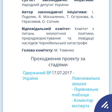
Народний депутат України
Автор законодавчої ініціативи:
І.
Подоляк, Я. Москаленко, Т. Острікова, А.
Герасимов, О. Сотник
Відповідальний комітет:
Комітет з
питань екологічної політики,
природокористування та ліквідації
наслідків Чорнобильської катастрофи
Голова комітету:
М. Томенко
Проходження проекту за
стадіями
Одержаний ВР
17.07.2017
-
України
Пояснювальна
записка
- Порівняльна
таблиця
- Коментар
експерта