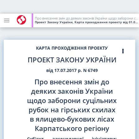
Про внесення змін до деяких законів України щодо заборони суцільних рубок на гірських схилах в ялицево-букових лісах Карпатського регіону
Проект Закону України, Карта проходження проекту
від 01.08.2018
КАРТА ПРОХОДЖЕННЯ ПРОЕКТУ
ПРОЕКТ ЗАКОНУ УКРАЇНИ
від 17.07.2017 р. N 6749
Про внесення змін до
деяких законів України
щодо заборони суцільних
рубок на гірських схилах
в ялицево-букових лісах
Карпатського регіону
Суб'єкт законодавчої ініціативи: