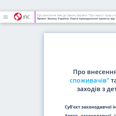
Про внесення змін до Закону України "Про захист прав спожи
ІПС
Проект Закону України, Карта проходження проекту
від 
Про внесення
споживачів"
т
заходів з де
Суб'єкт законодавчої і
Автор законодавчої і