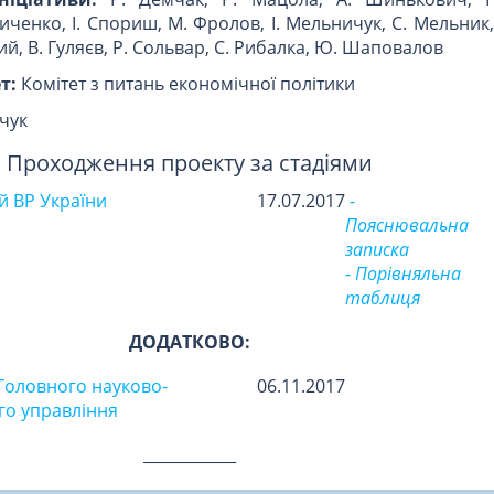
ченко, І. Спориш, М. Фролов, І. Мельничук, С. Мельник,
й, В. Гуляєв, Р. Сольвар, С. Рибалка, Ю. Шаповалов
т:
Комітет з питань економічної політики
нчук
Проходження проекту за стадіями
 ВР України
17.07.2017
-
Пояснювальна
записка
- Порівняльна
таблиця
ДОДАТКОВО:
Головного науково-
06.11.2017
го управління
____________