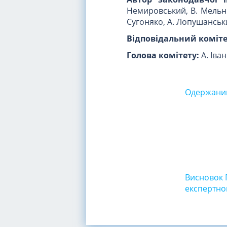
Немировський, В. Мельни
Сугоняко, А. Лопушанськи
Відповідальний коміте
Голова комітету:
А. Іва
Одержаний
Висновок 
експертно