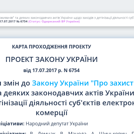
вачів" та деяких законодавчих актів України щодо заходів з детінізації діяльності суб'
17.07.2017
№ 6754
(Статус:
Одержаний ВР України)
КАРТА ПРОХОДЖЕННЯ ПРОЕКТУ
ПРОЕКТ ЗАКОНУ УКРАЇНИ
від 17.07.2017 р. N 6754
 змін до
Закону України "Про захист
а деяких законодавчих актів Україн
тінізації діяльності суб'єктів електро
комерції
ніціативи:
Народний депутат України
ніціативи:
Р. Демчак, Р. Мацола, А. Шинькович, Г.