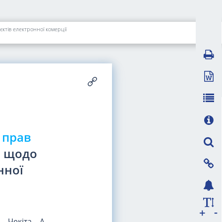
єктів електронної комерції
 прав
и щодо
нної
-
+
 Чекіта, А.