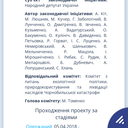
Народний депутат України
Автор законодавчої ініціативи:
А. Кіт,
М. Люшняк, М. Кучер, Г. Заболотний, В.
Лунченко, О. Дмитренко, В. Івченко, А.
Кузьменко, А. Вадатурський, О.
Бакуменко, О. Кулініч, В. Давиденко, В.
Петьовка, Р. Горват, І. С. Луценко, А.
Немировський, А. Шинькович, В.
Мельниченко, Р. Мацола, І.
Мірошніченко, І. Рибак, С. Рудик, Х.
Мепарішвілі, Б. Дубневич, А.
Лопушанський, С. Хлань
Відповідальний комітет:
Комітет з
питань екологічної політики,
природокористування та ліквідації
наслідків Чорнобильської катастрофи
Голова комітету:
М. Томенко
Проходження проекту за
стадіями
Одержаний
05.04.2018
-