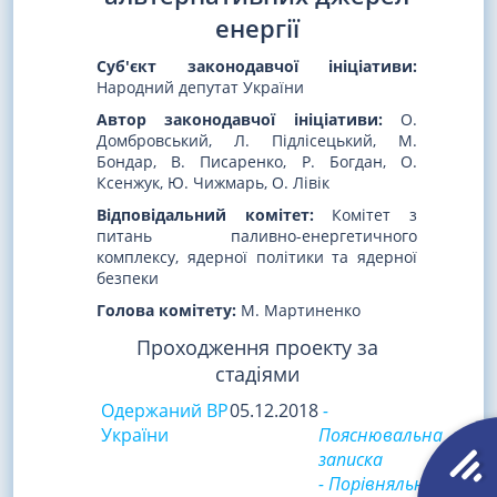
енергії
Суб'єкт законодавчої ініціативи:
Народний депутат України
Автор законодавчої ініціативи:
О.
Домбровський, Л. Підлісецький, М.
Бондар, В. Писаренко, Р. Богдан, О.
Ксенжук, Ю. Чижмарь, О. Лівік
Відповідальний комітет:
Комітет з
питань паливно-енергетичного
комплексу, ядерної політики та ядерної
безпеки
Голова комітету:
М. Мартиненко
Проходження проекту за
стадіями
Одержаний ВР
05.12.2018
-
України
Пояснювальна
записка
- Порівняльна