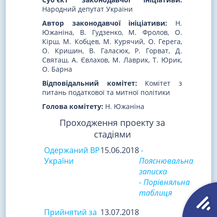
Народний депутат України
Автор законодавчої ініціативи:
Н.
Южаніна, В. Гудзенко, М. Фролов, О.
Кірш, М. Кобцев, М. Курячий, О. Герега,
О. Кришин, В. Галасюк, Р. Горват, Д.
Святаш, А. Євлахов, М. Лаврик, Т. Юрик,
О. Барна
Відповідальний комітет:
Комітет з
питань податкової та митної політики
Голова комітету:
Н. Южаніна
Проходження проекту за
стадіями
Одержаний ВР
15.06.2018
-
України
Пояснювальна
записка
- Порівняльна
таблиця
Прийнятий за
13.07.2018