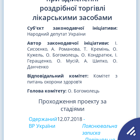
роздрібної торгівлі
лікарськими засобами
Суб'єкт законодавчої ініціативи:
Народний депутат України
Автор законодавчої ініціативи:
І.
Сисоєнко, А. Романова, Т. Кремінь, О.
Кужель, О. Богомолець, О. Кондратюк, І.
Геращенко, О. Мусій, А. Шипко, О.
Данченко
Відповідальний комітет:
Комітет з
питань охорони здоров'я
Голова комітету:
О. Богомолець
Проходження проекту за
стадіями
Одержаний
12.07.2018
-
ВР України
Пояснювальна
записка
- Порівняльна