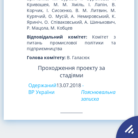
Кривошея, М. М. Хміль, І. Лапін, В.
Корчик, І. Сисоєнко, В. М. Литвин, М.
Курячий, О. Мусій, А. Немировський, К.
Яриніч, О. Співаковський, А. Шинькович,
Р. Мацола, М. Кобцев
Відповідальний комітет:
Комітет з
питань промислової політики та
підприємництва
Голова комітету:
В. Галасюк
Проходження проекту за
стадіями
Одержаний
13.07.2018
-
ВР України
Пояснювальна
записка
____________