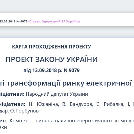
13.09.2018
№ 9079
(Статус:
Одержаний ВР України)
КАРТА ПРОХОДЖЕННЯ ПРОЕКТУ
ПРОЕКТ ЗАКОНУ УКРАЇНИ
від 13.09.2018 р. N 9079
і трансформації ринку електричної 
ніціативи:
Народний депутат України
ніціативи:
Н. Южаніна, В. Бандуров, С. Рибалка, І. 
ндар, О. Горбунов
ет:
Комітет з питань паливно-енергетичного комплек
еки