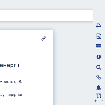
енергії
Молоток, В.
су, ядерної
-
+