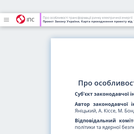
Про особливості трансформації ринку електричної енергії
ІПС
Проект Закону України, Карта проходження проекту
від 
Про особливост
Суб'єкт законодавчої і
Автор законодавчої і
Яніцький, А. Кіссе, М. Бо
Відповідальний коміт
політики та ядерної безп