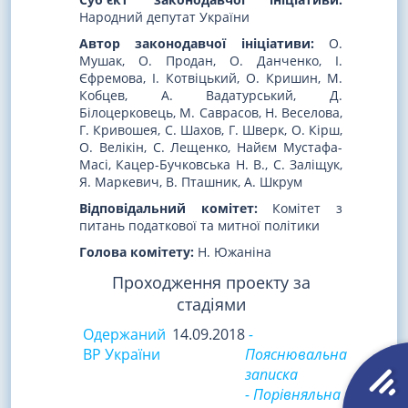
Народний депутат України
Автор законодавчої ініціативи:
О.
Мушак, О. Продан, О. Данченко, І.
Єфремова, І. Котвіцький, О. Кришин, М.
Кобцев, А. Вадатурський, Д.
Білоцерковець, М. Саврасов, Н. Веселова,
Г. Кривошея, С. Шахов, Г. Шверк, О. Кірш,
О. Велікін, С. Лещенко, Найєм Мустафа-
Масі, Кацер-Бучковська Н. В., С. Заліщук,
Я. Маркевич, В. Пташник, А. Шкрум
Відповідальний комітет:
Комітет з
питань податкової та митної політики
Голова комітету:
Н. Южаніна
Проходження проекту за
стадіями
Одержаний
14.09.2018
-
ВР України
Пояснювальна
записка
- Порівняльна