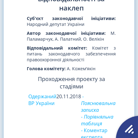
наклеп
Суб'єкт законодавчої ініціативи:
Народний депутат України
Автор законодавчої ініціативи:
М.
Паламарчук, А. Палатний, О. Велікін
Відповідальний комітет:
Комітет з
питань законодавчого забезпечення
правоохоронної діяльності
Голова комітету:
А. Кожем'якін
Проходження проекту за
стадіями
Одержаний
20.11.2018
-
ВР України
Пояснювальна
записка
- Порівняльна
таблиця
- Коментар
експерта