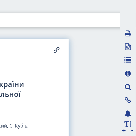
України
альної
ий, С. Кубів,
-
+