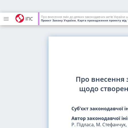
Про внесення змін до деяких законодавчих актів України 
ІПС
Проект Закону України, Карта проходження проекту
від 
Про внесення 
щодо створен
Суб'єкт законодавчої і
Автор законодавчої ін
Р. Підласа, М. Стефанчук, 