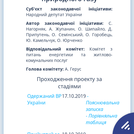
Суб'єкт законодавчої ініціативи:
Народний депутат України
Автор законодавчої ініціативи:
С.
Нагорняк, А. Жупанин, О. Шипайло, Д.
Припутень, О. Семінський, О. Горобець,
Ю. Камельчук, О. Юрченко
Відповідальний комітет:
Комітет з
питань енергетики та житлово-
комунальних послуг
Голова комітету:
А. Герус
Проходження проекту за
стадіями
Одержаний ВР
17.10.2019
-
України
Пояснювальна
записка
- Порівняльна
таблиця