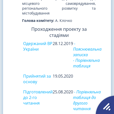
місцевого самоврядування,
регіонального розвитку та
містобудування
Голова комітету:
А. Клочко
Проходження проекту за
стадіями
Одержаний ВР
28.12.2019
-
України
Пояснювальна
записка
- Порівняльна
таблиця
Прийнятий за
19.05.2020
основу
Підготовлений
25.08.2020
- Порівняльна
до 2-го
таблиця до
читання
другого
читання