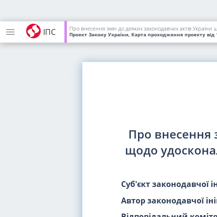
Про внесення змін до деяких законодавчих актів України щ
ІПС
Проект Закону України, Карта проходження проекту
від 
Про внесення 
щодо удоскона
Суб'єкт законодавчої і
Автор законодавчої іні
Відповідальний коміте