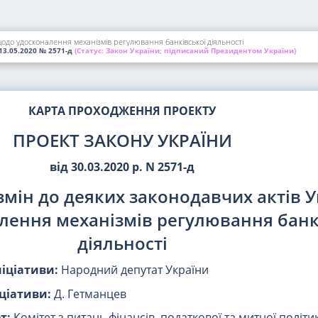
одо удосконалення механізмів регулювання банківської діяльності
13.05.2020
№ 2571-д
(Статус:
Закон України; підписаний Президентом України)
КАРТА ПРОХОДЖЕННЯ ПРОЕКТУ
ПРОЕКТ ЗАКОНУ УКРАЇНИ
від 30.03.2020 р. N 2571-д
змін до деяких законодавчих актів 
лення механізмів регулювання банк
діяльності
ніціативи:
Народний депутат України
ціативи:
Д. Гетманцев
т:
Комітет з питань фінансів, податкової та митної політи