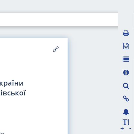
України
івської
-
+
ки