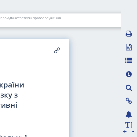
ах про адміністративні правопорушення
України
зку з
тивні
-
+
Неклюдов, Д.