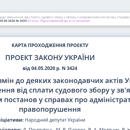
щодо звільнення від сплати судового збору у зв'язку з оскарженням постанов у справ
28.09.2020
№ 3424
(Статус:
Підготовлений до 2-го читання)
КАРТА ПРОХОДЖЕННЯ ПРОЕКТУ
ПРОЕКТ ЗАКОНУ УКРАЇНИ
від 04.05.2020 р. N 3424
змін до деяких законодавчих актів 
ння від сплати судового збору у зв'я
постанов у справах про адміністра
правопорушення
ніціативи:
Народний депутат України
іціативи:
Д. Припутень, М. В. Павлюк, В. А. Медяник, В. 