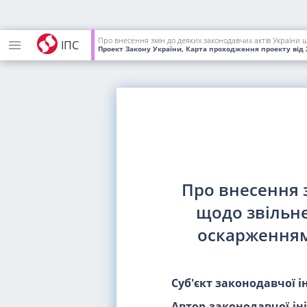
Про внесення змін до деяких законодавчих актів України 
ІПС
Проект Закону України, Карта проходження проекту
від 
Про внесення 
щодо звільне
оскарженням 
Суб'єкт законодавчої і
Автор законодавчої ін