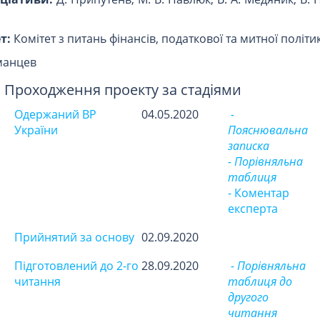
т:
Комітет з питань фінансів, податкової та митної політи
манцев
Проходження проекту за стадіями
Одержаний ВР
04.05.2020
-
України
Пояснювальна
записка
- Порівняльна
таблиця
- Коментар
експерта
Прийнятий за основу
02.09.2020
Підготовлений до 2-го
28.09.2020
- Порівняльна
читання
таблиця до
другого
читання