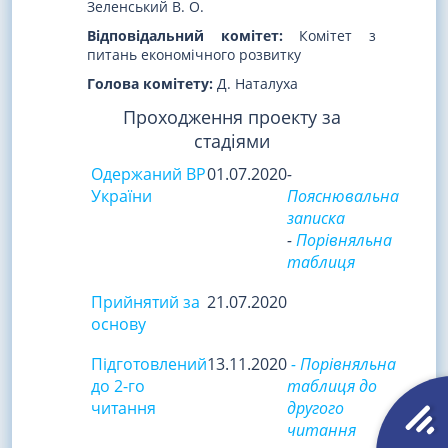
Зеленський В. О.
Відповідальний комітет:
Комітет з
питань економічного розвитку
Голова комітету:
Д. Наталуха
Проходження проекту за
стадіями
Одержаний ВР
01.07.2020
-
України
Пояснювальна
записка
-
Порівняльна
таблиця
Прийнятий за
21.07.2020
основу
Підготовлений
13.11.2020
- Порівняльна
до 2-го
таблиця до
читання
другого
читання