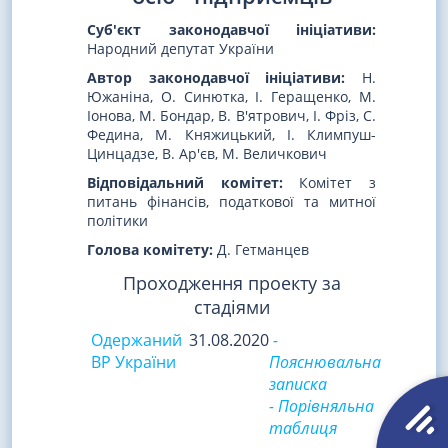
Суб'єкт законодавчої ініціативи:
Народний депутат України
Автор законодавчої ініціативи:
Н.
Южаніна, О. Синютка, І. Геращенко, М.
Іонова, М. Бондар, В. В'ятрович, І. Фріз, С.
Федина, М. Княжицький, І. Климпуш-
Цинцадзе, В. Ар'єв, М. Величкович
Відповідальний комітет:
Комітет з
питань фінансів, податкової та митної
політики
Голова комітету:
Д. Гетманцев
Проходження проекту за
стадіями
Одержаний
31.08.2020
-
ВР України
Пояснювальна
записка
- Порівняльна
таблиця