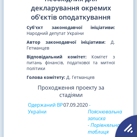
декларування окремих
об'єктів оподаткування
Суб'єкт законодавчої ініціативи:
Народний депутат України
Автор законодавчої ініціативи:
Д.
Гетманцев
Відповідальний комітет:
Комітет з
питань фінансів, податкової та митної
політики
Голова комітету:
Д. Гетманцев
Проходження проекту за
стадіями
Одержаний ВР
07.09.2020
-
України
Пояснювальна
записка
- Порівняльна
таблиця