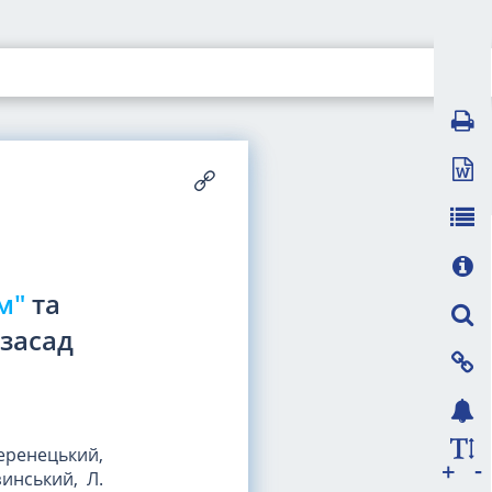
м"
та
засад
меренецький,
-
+
зинський, Л.