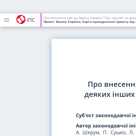
Про внесення змін до Закону України "Про туризм" та дея
ІПС
Проект Закону України, Карта проходження проекту
від 
Про внесенн
деяких інших
Суб'єкт законодавчої і
Автор законодавчої іні
А. Шкрум, П. Сушко, Л. 