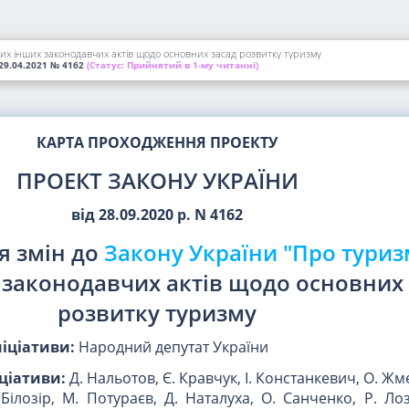
ких інших законодавчих актів щодо основних засад розвитку туризму
29.04.2021
№ 4162
(Статус:
Прийнятий в 1-му читанні)
КАРТА ПРОХОДЖЕННЯ ПРОЕКТУ
ПРОЕКТ ЗАКОНУ УКРАЇНИ
від 28.09.2020 р. N 4162
я змін до
Закону України "Про туриз
 законодавчих актів щодо основних 
розвитку туризму
ніціативи:
Народний депутат України
ціативи:
Д. Нальотов, Є. Кравчук, І. Констанкевич, О. Ж
Білозір, М. Потураєв, Д. Наталуха, О. Санченко, Р. Ло