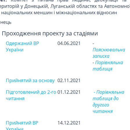
риторій у Донецькій, Луганській областях та Автономно
, національних меншин і міжнаціональних відносин
інець
Проходження проекту за стадіями
Одержаний ВР
04.06.2021
-
України
Пояснювальна
записка
-
Порівняльна
таблиця
Прийнятий за основу
02.11.2021
Підготовлений до 2-го
01.12.2021
- Порівняльна
читання
таблиця до
другого
читання
Прийнятий ВР
14.12.2021
України