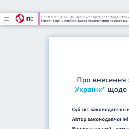
Про внесення змін до Закону України "Про громадянство 
ІПС
Проект Закону України, Карта проходження проекту
від 
Про внесення 
України"
щодо 
Суб'єкт законодавчої і
Автор законодавчої іні
Відповідальний коміт