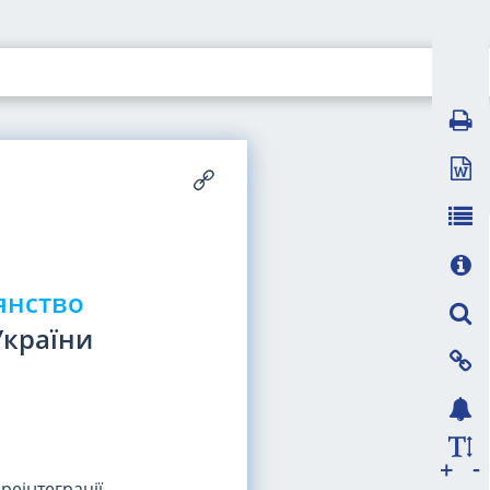
янство
України
-
+
еінтеграції