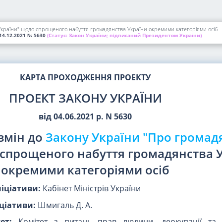
України" щодо спрощеного набуття громадянства України окремими категоріями осіб
14.12.2021
№ 5630
(Статус:
Закон України; підписаний Президентом України)
КАРТА ПРОХОДЖЕННЯ ПРОЕКТУ
ПРОЕКТ ЗАКОНУ УКРАЇНИ
від 04.06.2021 р. N 5630
змін до
Закону України "Про громад
спрощеного набуття громадянства 
окремими категоріями осіб
ніціативи:
Кабінет Міністрів України
ціативи:
Шмигаль Д. А.
ет:
Комітет з питань прав людини, деокупації та р