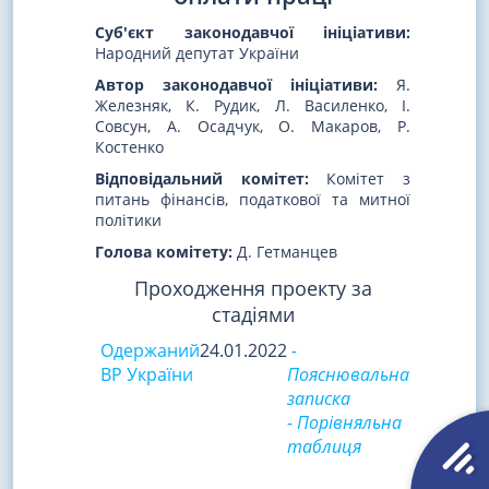
Суб'єкт законодавчої ініціативи:
Народний депутат України
Автор законодавчої ініціативи:
Я.
Железняк, К. Рудик, Л. Василенко, І.
Совсун, А. Осадчук, О. Макаров, Р.
Костенко
Відповідальний комітет:
Комітет з
питань фінансів, податкової та митної
політики
Голова комітету:
Д. Гетманцев
Проходження проекту за
стадіями
Одержаний
24.01.2022
-
ВР України
Пояснювальна
записка
- Порівняльна
таблиця
____________