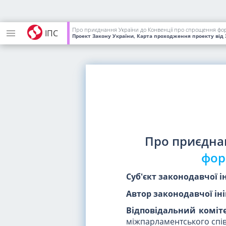
Про приєднання України до Конвенції про спрощення фор
ІПС
Проект Закону України, Карта проходження проекту
від 
Про приєдна
фор
Суб'єкт законодавчої і
Автор законодавчої іні
Відповідальний коміте
міжпарламентського спі