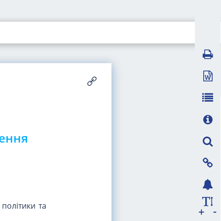
щення
 політики та
-
+