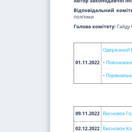
Автор законодавчої іні
Відповідальний коміте
політики
Голова комітету:
Гайду О
Одержаний В
01.11.2022
• Пояснювал
• Порівняль
09.11.2022
Висновок Го
02.12.2022
Висновок Ком