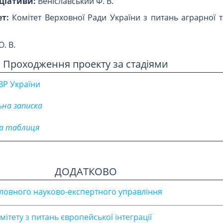
ціативи:
Веніславський Ф. В.
т:
Комітет Верховної Ради України з питань аграрної т
. В.
Проходження проекту за стадіями
Р України
ьна записка
на таблиця
ДОДАТКОВО
ловного науково-експертного управління
ітету з питань європейської інтеграції