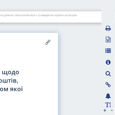
ї ділянки, власником якої є громадянин країни-агресора
и
щодо
оштів,
ом якої
-
+