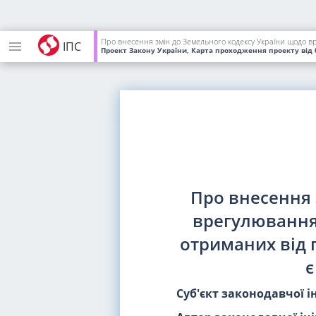
Про внесення змін до Земельного кодексу України щодо в
ІПС
Проект Закону України, Карта проходження проекту
від 
Про внесення 
врегулювання
отриманих від 
є
Суб'єкт законодавчої і