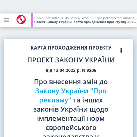
Про внесення змін до Закону України "Про рекламу" та інших законів України щодо імплементації норм європейського законодавства у національне законодавство України шляхом імплементації окремих положень законодавства Європейського Союзу у сфері аудіовізуальної реклами (Європейської конвенції про транскордонне телебачення, Директиви Європейського парламенту та Ради 2010/13/ЄС про аудіовізуальні медіапослуги від 10 березня 2010 року із змінами, внесеними Директивою (ЄС) 2018/1808 від 14 листопада 2018 року)
Проект Закону України, Карта проходження проекту
від 30.05.2023
КАРТА ПРОХОДЖЕННЯ ПРОЕКТУ
ПРОЕКТ ЗАКОНУ УКРАЇНИ
від 13.04.2023 р. N 9206
Про внесення змін до
Закону України "Про
рекламу"
та інших
законів України щодо
імплементації норм
європейського
законодавства у