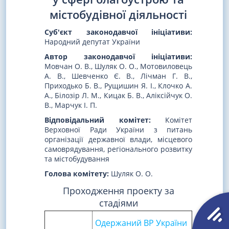
містобудівної діяльності
Суб'єкт законодавчої ініціативи:
Народний депутат України
Автор законодавчої ініціативи:
Мовчан О. В., Шуляк О. О., Мотовиловець
А. В., Шевченко Є. В., Лічман Г. В.,
Приходько Б. В., Рущишин Я. І., Клочко А.
А., Білозір Л. М., Кицак Б. В., Аліксійчук О.
В., Марчук І. П.
Відповідальний комітет:
Комітет
Верховної Ради України з питань
організації державної влади, місцевого
самоврядування, регіонального розвитку
та містобудування
Голова комітету:
Шуляк О. О.
Проходження проекту за
стадіями
Одержаний ВР України