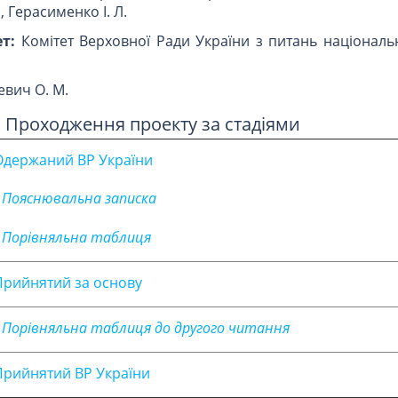
, Герасименко І. Л.
т:
Комітет Верховної Ради України з питань національн
евич О. М.
Проходження проекту за стадіями
Одержаний ВР України
• Пояснювальна записка
• Порівняльна таблиця
Прийнятий за основу
• Порівняльна таблиця до другого читання
Прийнятий ВР України