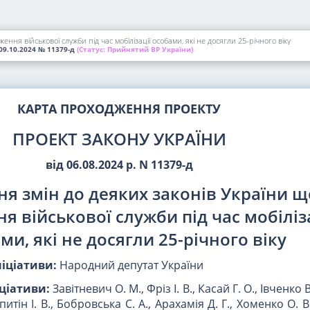
ня військової служби під час мобілізації особами, які не досягли 25-річного віку
09.10.2024
№ 11379-д
(Статус:
Прийнятий ВР України)
КАРТА ПРОХОДЖЕННЯ ПРОЕКТУ
ПРОЕКТ ЗАКОНУ УКРАЇНИ
від 06.08.2024 р. N 11379-д
ня змін до деяких законів України 
 військової служби під час мобіліза
ми, які не досягли 25-річного віку
ніціативи:
Народний депутат України
іціативи:
Завітневич О. М., Фріз І. В., Касай Г. О., Івченко 
питін І. В., Бобровська С. А., Арахамія Д. Г., Хоменко О. 