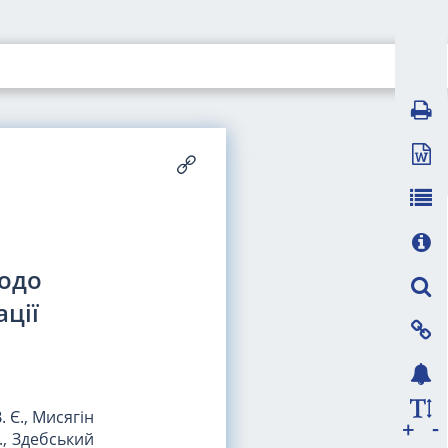
щодо
ції
В. Є., Мисягін
-
+
В., Здебський