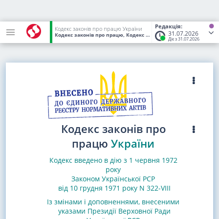
Редакція:
Кодекс законів про працю України
31.07.2026
Кодекс законів про працю, Кодекс України
від 10.12.1971
(Стат
Діє з 31.07.2026
Кодекс законів про
працю
України
Кодекс введено в дію з 1 червня 1972
року
Законом Української РСР
від 10 грудня 1971 року N 322-VIII
Із змінами і доповненнями, внесеними
указами
Президії Верховної Ради