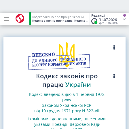
Редакція:
Кодекс законів про працю України
31.07.2026
Кодекс законів про працю, Кодекс України
від 10.12.1971
(Стат
Діє з 31.07.2026
Кодекс законів про
працю
України
Кодекс введено в дію з 1 червня 1972
року
Законом Української РСР
від 10 грудня 1971 року N 322-VIII
Із змінами і доповненнями, внесеними
указами
Президії Верховної Ради