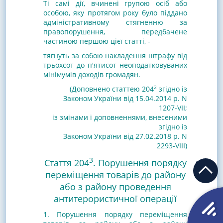
Ті самі дії, вчинені групою осіб або
особою, яку протягом року було піддано
адміністративному стягненню за
правопорушення, передбачене
частиною першою цієї статті, -
тягнуть за собою накладення штрафу від
трьохсот до п'ятисот неоподатковуваних
мінімумів доходів громадян.
2
(Доповнено статтею 204
згідно із
Законом України від 15.04.2014 р. N
1207-VII
;
із змінами і доповненнями, внесеними
згідно із
Законом України від 27.02.2018 р. N
2293-VIII)
3
Стаття 204
. Порушення порядку
переміщення товарів до району
або з району проведення
антитерористичної операції
1. Порушення порядку переміщення