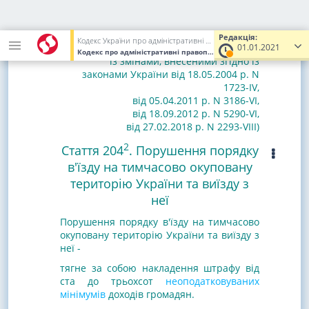
тимчасового захисту"
.
1
(Доповнено статтею 204
згідно із
Законом України від 18.01.2001 р. N
Редакція:
Кодекс України про адміністративні правопорушення
01.01.2021
2247-III
;
Кодекс про адміністративні правопорушення, Кодекс України
із змінами, внесеними згідно із
законами України
від 18.05.2004 р. N
1723-IV
,
від 05.04.2011 р. N 3186-VI
,
від 18.09.2012 р. N 5290-VI
,
від 27.02.2018 р. N 2293-VIII)
2
Стаття 204
. Порушення порядку
в'їзду на тимчасово окуповану
територію України та виїзду з
неї
Порушення порядку в'їзду на тимчасово
окуповану територію України та виїзду з
неї -
тягне за собою накладення штрафу від
ста до трьохсот
неоподатковуваних
мінімумів
доходів громадян.