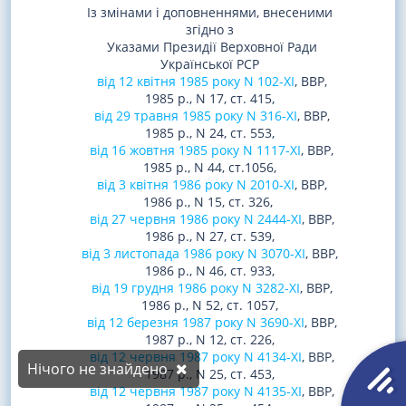
Із змінами і доповненнями, внесеними
згідно з
Указами Президії Верховної Ради
Української РСР
від 12 квітня 1985 року N 102-XI
, ВВР,
1985 р., N 17, ст. 415,
від 29 травня 1985 року N 316-XI
, ВВР,
1985 р., N 24, ст. 553,
від 16 жовтня 1985 року N 1117-XI
, ВВР,
1985 р., N 44, ст.1056,
від 3 квітня 1986 року N 2010-XI
, ВВР,
1986 р., N 15, ст. 326,
від 27 червня 1986 року N 2444-XI
, ВВР,
1986 р., N 27, ст. 539,
від 3 листопада 1986 року N 3070-XI
, ВВР,
1986 р., N 46, ст. 933,
від 19 грудня 1986 року N 3282-XI
, ВВР,
1986 р., N 52, ст. 1057,
від 12 березня 1987 року N 3690-XI
, ВВР,
1987 р., N 12, ст. 226,
від 12 червня 1987 року N 4134-XI
, ВВР,
Нічого не знайдено
1987 р., N 25, ст. 453,
від 12 червня 1987 року N 4135-XI
, ВВР,