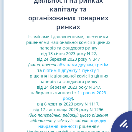
діяльності на ринках
капіталу та
організованих товарних
ринках
Із змінами і доповненнями, внесеними
рішеннями
Національної комісії з цінних
паперів та фондового ринку
від 13 січня 2023 року N 22
,
від 24 березня 2023 року N 347
(зміни, внесені
абзацами другим
,
третім
та
п'ятим підпункту 1 пункту 1
рішення Національної комісії з цінних
паперів та фондового ринку
від 24 березня 2023 року N 347,
набирають чинності з
1 травня 2023
року
)
,
від 6 жовтня 2023 року N 1117
,
від 17 листопада 2023 року N 1296
(дію попередньої редакції цього рішення
відновлено у зв'язку із зміною
порядку
набрання чинності
рішенням
Національної комісії з цінних паперів та