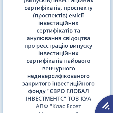
(випусків) інвестиційних
сертифікатів, проспекту
(проспектів) емісії
інвестиційних
сертифікатів та
анулювання свідоцтва
про реєстрацію випуску
інвестиційних
сертифікатів пайового
венчурного
недиверсифікованого
закритого інвестиційного
фонду "ЄВРО ГЛОБАЛ
ІНВЕСТМЕНТС" ТОВ КУА
АПФ "Клас Ессет