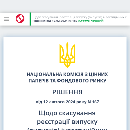
Щодо скасування реєстрації випуску (випусків) інвестиційних сертифікатів, проспекту (проспектів) емісії інвестиційних сертифікатів та анулювання свідоцтва про реєстрацію випуску інвестиційних сертифікатів пайового венчурного недиверсифікованого закритого інвестиційного фонду "ЄВРО ГЛОБАЛ ІНВЕСТМЕНТС" ТОВ КУА АПФ "Клас Ессет Менеджмент"
Рішення
від 12.02.2024
№ 167
(Статус:
Чинний)
НАЦІОНАЛЬНА КОМІСІЯ З ЦІННИХ
ПАПЕРІВ ТА ФОНДОВОГО РИНКУ
РІШЕННЯ
від 12 лютого 2024 року N 167
Щодо скасування
реєстрації випуску