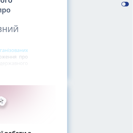
про
ВНИЙ
ганізованих
оження про
 державного