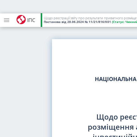
ІПС
Постанова
від 28.06.2024
№ 11/21/816/К01
(Статус:
Чинни
НАЦІОНАЛЬНА 
Щодо реєст
розміщення 
інвестицій