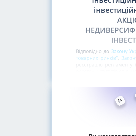
інвестицій
АКЦІ
НЕДИВЕРСИФ
ІНВЕС
Відповідно до
Закону Ук
товарних ринків"
,
Закон
реєстрацію регламенту 
реєстру інститутів спільн