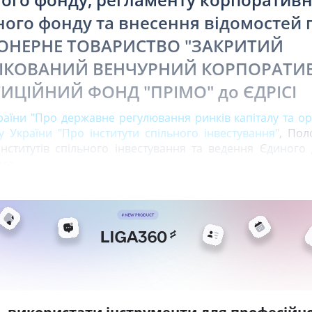
ного фонду та внесення відомостей 
ОНЕРНЕ ТОВАРИСТВО "ЗАКРИТИЙ
ІКОВАНИЙ ВЕНЧУРНИЙ КОРПОРАТИ
ТИЦІЙНИЙ ФОНД "ПРІМО" до ЄДРІСІ
раїни "Про державне регулювання ринків капіталу та ор
у України "Про інститути спільного інвестування"
, Пол
інститутів спільного інвестування та ведення Єдиного
ого