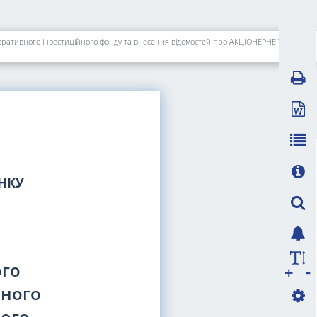
Щодо реєстрації звіту про результати приватного розміщення акцій серед засновників корпоративного інвестиційного фонду, регламенту корпоративного інвестиційного фонду та внесення відомостей про АКЦІОНЕРНЕ ТОВАРИСТВО "ЗАКРИТИЙ НЕДИВЕРСИФІКОВАНИЙ ВЕНЧУРНИЙ КОРПОРАТИВНИЙ ІНВЕСТИЦІЙНИЙ ФОНД "ПРІМО" до ЄДРІСІ
ИНКУ
ого
-
+
вного
ного