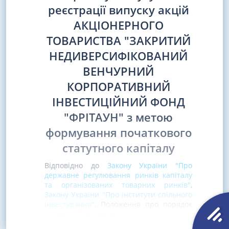
реєстрації випуску акцій
АКЦІОНЕРНОГО
ТОВАРИСТВА "ЗАКРИТИЙ
НЕДИВЕРСИФІКОВАНИЙ
ВЕНЧУРНИЙ
КОРПОРАТИВНИЙ
ІНВЕСТИЦІЙНИЙ ФОНД
"ФРІТАУН" з метою
формування початкового
статутного капіталу
Відповідно до
Закону України "Про
державне регулювання ринків капіталу
та організованих товарних ринків"
,
Закону України "Про інститути спільного
інвестування"
, Положення про порядок
реєстрації проспекту