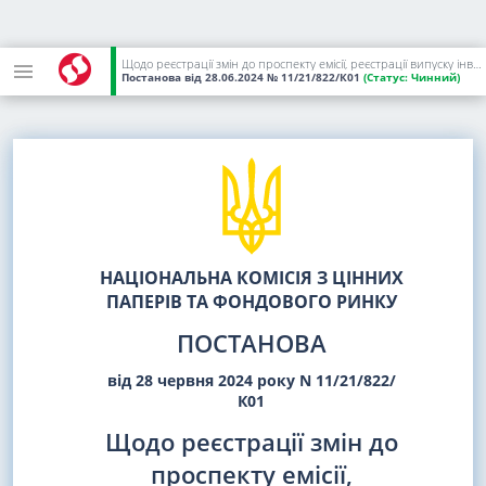
Щодо реєстрації змін до проспекту емісії, реєстрації випуску інвестиційних сертифікатів ЗАКРИТОГО НЕДИВЕРСИФІКОВАНОГО ВЕНЧУРНОГО ПАЙОВОГО ІНВЕСТИЦІЙНОГО ФОНДУ "НТФ" ТОВ "КУА "МІБК" та заміни свідоцтва про реєстрацію випуску інвестиційних сертифікатів пайового інвестиційного фонду
Постанова
від 28.06.2024
№ 11/21/822/К01
(Статус:
Чинний)
НАЦІОНАЛЬНА КОМІСІЯ З ЦІННИХ
ПАПЕРІВ ТА ФОНДОВОГО РИНКУ
ПОСТАНОВА
від 28 червня 2024 року N 11/21/822/
К01
Щодо реєстрації змін до
проспекту емісії,