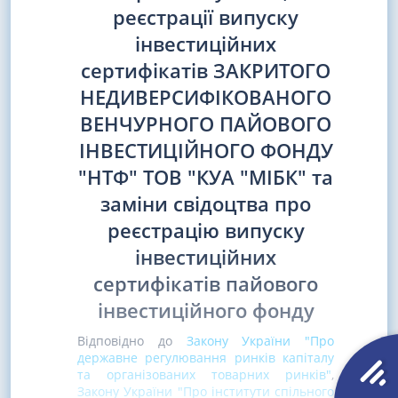
реєстрації випуску
інвестиційних
сертифікатів ЗАКРИТОГО
НЕДИВЕРСИФІКОВАНОГО
ВЕНЧУРНОГО ПАЙОВОГО
ІНВЕСТИЦІЙНОГО ФОНДУ
"НТФ" ТОВ "КУА "МІБК" та
заміни свідоцтва про
реєстрацію випуску
інвестиційних
сертифікатів пайового
інвестиційного фонду
Відповідно до
Закону України "Про
державне регулювання ринків капіталу
та організованих товарних ринків"
,
Закону України "Про інститути спільного