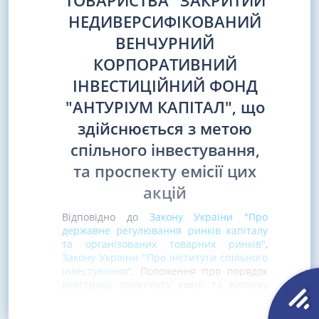
ТОВАРИСТВА "ЗАКРИТИЙ
НЕДИВЕРСИФІКОВАНИЙ
ВЕНЧУРНИЙ
КОРПОРАТИВНИЙ
ІНВЕСТИЦІЙНИЙ ФОНД
"АНТУРІУМ КАПІТАЛ", що
здійснюється з метою
спільного інвестування,
та проспекту емісії цих
акцій
Відповідно до
Закону України "Про
державне регулювання ринків капіталу
та організованих товарних ринків"
,
Закону України "Про інститути спільного
інвестування"
, Положення про порядок
реєстрації проспекту емісії та випуску
акцій