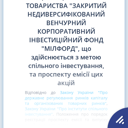
ТОВАРИСТВА "ЗАКРИТИЙ
НЕДИВЕРСИФІКОВАНИЙ
ВЕНЧУРНИЙ
КОРПОРАТИВНИЙ
ІНВЕСТИЦІЙНИЙ ФОНД
"МІЛФОРД", що
здійснюється з метою
спільного інвестування,
та проспекту емісії цих
акцій
Відповідно до
Закону України "Про
державне регулювання ринків капіталу
та організованих товарних ринків"
,
Закону України "Про інститути спільного
інвестування"
, Положення про порядок
реєстрації проспекту емісії та випуску
акцій корпоративного