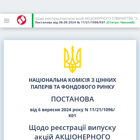
Щодо реєстрації випуску акцій АКЦІОНЕРНОГО ТОВАРИСТВА "ЗАКРИТИЙ НЕДИВЕРСИФІКОВАНИЙ ВЕНЧУРНИЙ КОРПОРАТИВНИЙ ІНВЕСТИЦІЙНИЙ ФОНД "МІЛФОРД", що здійснюється з метою спільного інвестування, та проспекту емісії цих акцій
Постанова
від 06.09.2024
№ 11/21/1096/К01
(Статус:
Чинний)
НАЦІОНАЛЬНА КОМІСІЯ З ЦІННИХ
ПАПЕРІВ ТА ФОНДОВОГО РИНКУ
ПОСТАНОВА
від 6 вересня 2024 року N 11/21/1096/
К01
Щодо реєстрації випуску
акцій АКЦІОНЕРНОГО