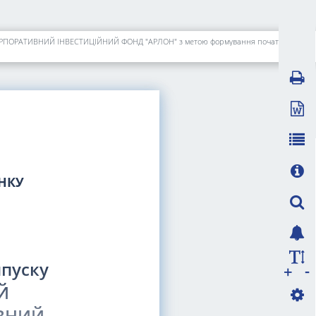
Щодо погодження проєкту статуту та реєстрації випуску акцій АКЦІОНЕРНОГО ТОВАРИСТВА "ЗАКРИТИЙ НЕДИВЕРСИФІКОВАНИЙ ВЕНЧУРНИЙ КОРПОРАТИВНИЙ ІНВЕСТИЦІЙНИЙ ФОНД "АРЛОН" з метою формування початкового статутного капіталу
ИНКУ
ипуску
-
+
Й
ВНИЙ