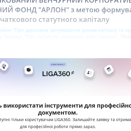
НИЙ ФОНД "АРЛОН" з метою формув
чаткового статутного капіталу
раїни "Про державне регулювання ринків капіталу та ор
у України "Про інститути спільного інвестування"
, Пол
екту емісії та випуску акцій корпоративного інвестиційн
ь використати інструменти для професійно
документом.
тупні тільки користувачам LIGA360. Залишайте заявку та отрим
для професійної роботи прямо зараз.