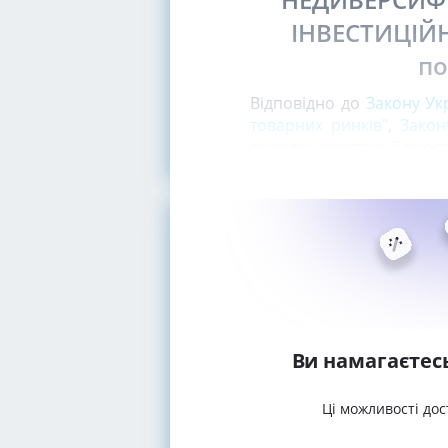
ІНВЕСТИЦІЙ
по
Відповідно до
Закону Ук
товарних ринків"
,
Закон
порядок реєстрації просп
Ви намагаєтес
Ці можливості дос