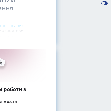
ання
ганізованих
оження про
ого фонду
ї роботи з
айте доступ