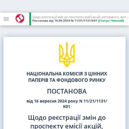
Щодо реєстрації змін до проспекту емісії акцій, регламенту, випуску акцій АКЦІОНЕРНОГО ТОВАРИСТВА "ЗАКРИТИЙ НЕДИВЕРСИФІКОВАНИЙ ВЕНЧУРНИЙ КОРПОРАТИВНИЙ ІНВЕСТИЦІЙНИЙ ФОНД "НАЗВАФОНДУ", заміни свідоцтва про реєстрацію випуску акцій корпоративного інвестиційного фонду та заміни свідоцтва про внесення відомостей про інститут спільного інвестування до Єдиного державного реєстру інститутів спільного інвестування
Постанова
від 16.09.2024
№ 11/21/1131/К01
(Статус:
Чинний)
НАЦІОНАЛЬНА КОМІСІЯ З ЦІННИХ
ПАПЕРІВ ТА ФОНДОВОГО РИНКУ
ПОСТАНОВА
від 16 вересня 2024 року N 11/21/1131/
К01
Щодо реєстрації змін до
проспекту емісії акцій,