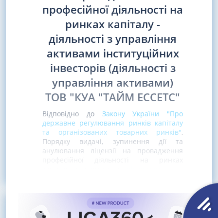
професійної діяльності на
ринках капіталу -
діяльності з управління
активами інституційних
інвесторів (діяльності з
управління активами)
ТОВ "КУА "ТАЙМ ЕССЕТС"
Відповідно до
Закону України "Про
державне регулювання ринків капіталу
та організованих товарних ринків"
,
Порядку видачі, зупинення дії та
анулювання ліцензії на провадження
професійної діяльності на ринках
капіталу, затвердженого
рішенням