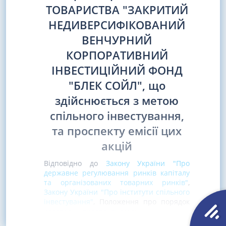
ТОВАРИСТВА "ЗАКРИТИЙ
НЕДИВЕРСИФІКОВАНИЙ
ВЕНЧУРНИЙ
КОРПОРАТИВНИЙ
ІНВЕСТИЦІЙНИЙ ФОНД
"БЛЕК СОЙЛ", що
здійснюється з метою
спільного інвестування,
та проспекту емісії цих
акцій
Відповідно до
Закону України "Про
державне регулювання ринків капіталу
та організованих товарних ринків"
,
Закону України "Про інститути спільного
інвестування"
, Положення про порядок
реєстрації проспекту емісії