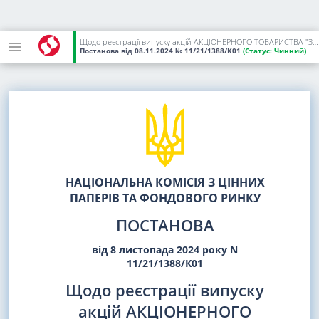
Щодо реєстрації випуску акцій АКЦІОНЕРНОГО ТОВАРИСТВА "ЗАКРИТИЙ НЕДИВЕРСИФІКОВАНИЙ ВЕНЧУРНИЙ КОРПОРАТИВНИЙ ІНВЕСТИЦІЙНИЙ ФОНД "БЛЕК СОЙЛ", що здійснюється з метою спільного інвестування, та проспекту емісії цих акцій
Постанова
від 08.11.2024
№ 11/21/1388/К01
(Статус:
Чинний)
НАЦІОНАЛЬНА КОМІСІЯ З ЦІННИХ
ПАПЕРІВ ТА ФОНДОВОГО РИНКУ
ПОСТАНОВА
від 8 листопада 2024 року N
11/21/1388/К01
Щодо реєстрації випуску
акцій АКЦІОНЕРНОГО