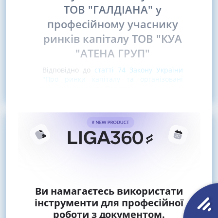
ТОВ "ГАЛДІАНА" у
професійному учаснику
ринків капіталу ТОВ "КУА
"АТЕНА ГРУП"
Відповідно до
статті 74 Закону України
"Про ринки капіталу та організовані
товарні ринки"
та Порядку
Ви намагаєтесь використати
інструменти для професійної
роботи з документом.