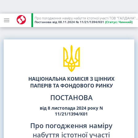
Про погодження наміру набуття істотної участі ТОВ "ГАЛДІАНА" у професійному учаснику ринків капіталу ТОВ "КУА "АТЕНА ГРУП"
Постанова
від 08.11.2024
№ 11/21/1394/К01
(Статус:
Чинний)
НАЦІОНАЛЬНА КОМІСІЯ З ЦІННИХ
ПАПЕРІВ ТА ФОНДОВОГО РИНКУ
ПОСТАНОВА
від 8 листопада 2024 року N
11/21/1394/К01
Про погодження наміру
набуття істотної участі