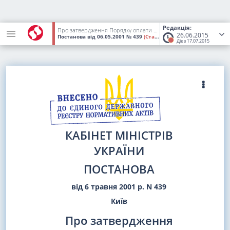
Редакція:
Про затвердження Порядку оплати перших п'яти днів тимчасової непрацездатності внаслідок захворювання або травми, не пов'язаної з нещасним випадком на виробництві, за рахунок коштів підприємства, установи, організації
26.06.2015
Постанова
від 06.05.2001
№ 439
(Статус:
Втратив чинність)
Діє з 17.07.2015
КАБІНЕТ МІНІСТРІВ
УКРАЇНИ
ПОСТАНОВА
від 6 травня 2001 р. N 439
Київ
Про затвердження