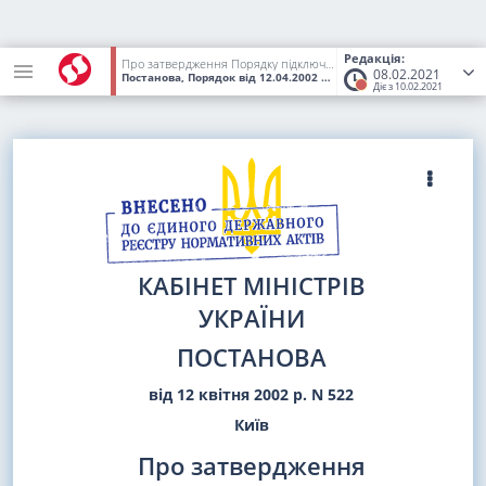
Редакція:
Про затвердження Порядку підключення до глобальних мереж передачі даних
08.02.2021
Постанова, Порядок
від 12.04.2002
№ 522
(Статус:
Втратив чинн
Діє з 10.02.2021
КАБІНЕТ МІНІСТРІВ
УКРАЇНИ
ПОСТАНОВА
від 12 квітня 2002 р. N 522
Київ
Про затвердження