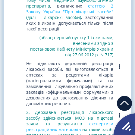
тому числі медичних імунобіологічних
препаратів
, визначених
статтею 2
Закону України "Про лікарські засоби"
(далі - лікарські засоби)
, застосування
яких в Україні допускається тільки після
такої реєстрації.
(абзац перший пункту 1 із змінами,
внесеними згідно з
постановою Кабінету Міністрів України
від 27.06.2012 р. N 717)
Не підлягають державній реєстрації
лікарські засоби, які виготовляються в
аптеках за рецептами лікарів
(магістральними формулами) та на
замовлення лікувально-профілактичних
закладів (офіцинальними формулами) з
дозволених до застосування діючих та
допоміжних речовин.
2. Державна реєстрація лікарського
засобу здійснюється МОЗ на підставі
заяви та результатів
експертизи
реєстраційних матеріалів
на такий засіб,