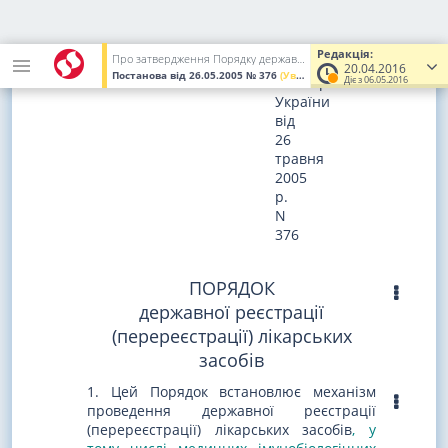
ЗАТВЕРДЖЕНО
постановою
Редакція:
Про затвердження Порядку державної реєстрації (перереєстрації) лікарських засобів і розмірів збору за їх державну реєстрацію (перереєстрацію)
Кабінету
20.04.2016
Постанова
від 26.05.2005
№ 376
(Увага! Попередня редакція.)
Міністрів
Діє з 06.05.2016
України
від
26
травня
2005
р.
N
376
ПОРЯДОК
державної реєстрації
(перереєстрації) лікарських
засобів
1. Цей Порядок встановлює механізм
проведення державної реєстрації
(перереєстрації) лікарських засобів
, у