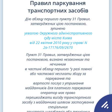
Правил паркування
транспортних засобів
Дію абзацу першого пункту 31 Правил,
затверджених цією постановою,
зупинено
ухвалою Окружного адміністративного
суду міста Києва
від 22 квітня 2010 року у справі N
2а-17176/09/2670
Пункт 31 Правил, затверджених цією
постановою, визнано незаконним та
нечинним
в частині абзацу першого "у разі повної
або часткової несплати збору за
паркування та
вартості послуг з утримання
майданчиків для платного паркування
оператор має право
перешкоджати виїзду транспортного
засобу з майданчика шляхом застосування
спеціальних
пристроїв-шлагбаумів або технічних